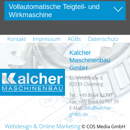
Vollautomatische Teigteil- und
Wirkmaschine
Kontakt
Impressum
AGBs
Datenschutz
Kalcher
Maschinenbau
GmbH
Eichfeldstraße 6
83339 Chieming
Tel.: +49 8664 92797 0
Fax: +49 8664 92797 39
E-Mail:
Webdesign & Online Marketing
© COS Media GmbH