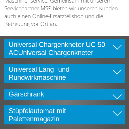
Maschinenservice. Gemeinsam mit unserem
Servicepartner MSP bieten wir unseren Kunden
auch einen Online-Ersatzteilshop und die
Betreuung vor Ort an.
Universal Chargenkneter UC 50
ACUniversal Chargenkneter
Universal Lang- und
Rundwirkmaschine
Gärschrank
Stüpfelautomat mit
Palettenmagazin